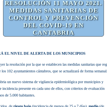
RESOLUCIÓN 11 MAYO 2021.
MEDIDAS SANITARIAS DE
CONTROL Y PREVENCIÓN
DEL COVID-19 EN
CANTABRIA
 EL NIVEL DE ALERTA DE LOS MUNICIPIOS
yer la resolución por la que se establecen las medidas sanitarias que reg
 los 102 ayuntamientos cántabros, que se actualizará de forma semanal
abria un nuevo sistema de vigilancia epidemiológica por municipios y
e incidencia presente en cada uno de ellos, con criterios de evaluación
os de 5.000 habitantes.
cidos, de
riesgo bajo
(incidencia de menos de 25 a 7 días),
medio
(de