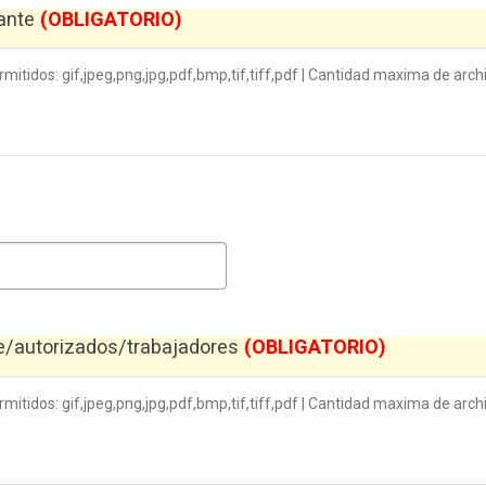
tante
(OBLIGATORIO)
itidos: gif,jpeg,png,jpg,pdf,bmp,tif,tiff,pdf | Cantidad maxima de archi
te/autorizados/trabajadores
(OBLIGATORIO)
itidos: gif,jpeg,png,jpg,pdf,bmp,tif,tiff,pdf | Cantidad maxima de arch