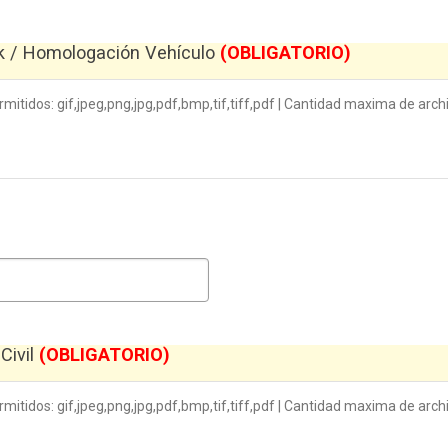
ck / Homologación Vehículo
(OBLIGATORIO)
itidos: gif,jpeg,png,jpg,pdf,bmp,tif,tiff,pdf | Cantidad maxima de archi
Civil
(OBLIGATORIO)
itidos: gif,jpeg,png,jpg,pdf,bmp,tif,tiff,pdf | Cantidad maxima de arch