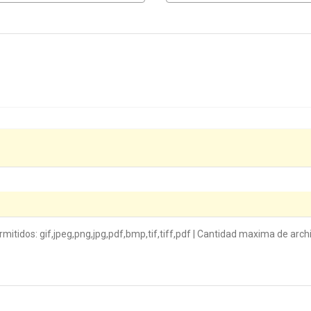
itidos: gif,jpeg,png,jpg,pdf,bmp,tif,tiff,pdf | Cantidad maxima de archi