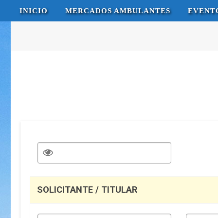
Saltar
INICIO
MERCADOS AMBULANTES
EVENT
al
contenido
SOLICITANTE / TITULAR