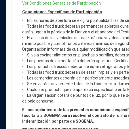
Ver Condiciones Generales de Participación
Condiciones Específicas de Participación
• En las horas de apertura se exigirá puntualidad, las de cie
• Todas las food truck deberán permanecer abiertos durante
darán lugar a la pérdida de la Fianza y el abandono del Festi
• El acceso de los vehículos se realizará una vez desaloja
mínimo posible y cumplir unos criterios mínimos de segurid
Organización informará de cualquier modificación que afect
• Si va a cocinar alimentos en planchas o parrillas, deberán
• Los puestos de alimentación deberán aportar el Certific
• Los productos frescos deberán de estar refrigerados y, l
• Todas las food truck deberán de estar limpias y en perfe
• Los comerciantes deberán de ir perfectamente aseados
• Se enviarán previamente fotos de la food truck, indumen
• Cualquier producto que no aparezca especificado en la Fi
• La Organización dotará de puntos de luz, por lo que se de
de bajo consumo.
El incumplimiento de las presentes condiciones específi
facultará a SOGEMA para resolver el contrato de forma un
indemnización por parte de SOGEMA.