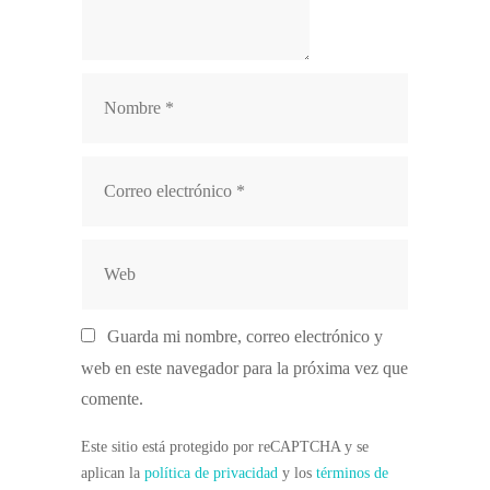
Condiciones de participación:
Nombre
Correo
La organización proporcionará a las
electrónico
paradas:
Web
Guarda mi nombre, correo electrónico y
web en este navegador para la próxima vez que
comente.
PUESTO DE VENTA
Este sitio está protegido por reCAPTCHA y se
ATRACCIÓN
aplican la
política de privacidad
y los
términos de