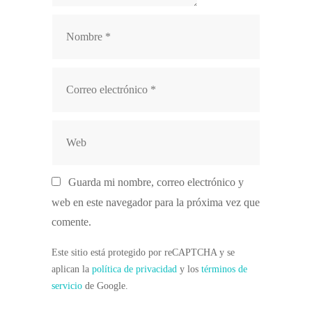
Nombre
Condiciones de participación:
Correo
electrónico
Web
La organización proporcionará a las
paradas:
Guarda mi nombre, correo electrónico y
web en este navegador para la próxima vez que
comente.
Este sitio está protegido por reCAPTCHA y se
aplican la
política de privacidad
y los
términos de
servicio
de Google.