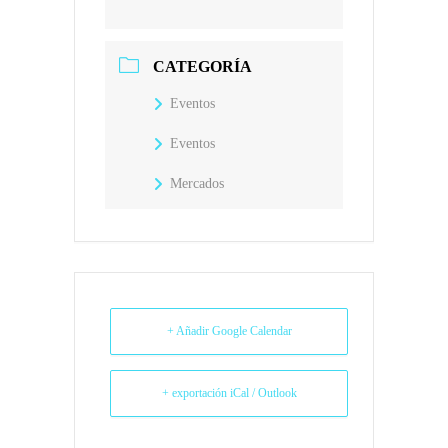
*No se podrá iniciar el desmontaje de los
puestos antes de la hora asignada por la
CATEGORÍA
organización.
Eventos
Eventos
Mercados
+ Añadir Google Calendar
+ exportación iCal / Outlook