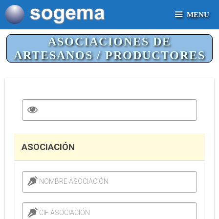
Saltar
MENU
al
contenido
ASOCIACIONES DE
ARTESANOS / PRODUCTORES
ASOCIACIÓN
NOMBRE ASOCIACIÓN
CIF ASOCIACIÓN