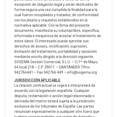
excepción de obligación legal y serán destruidos de
forma segura una vez cumplida la finalidad para la
cual fueron recopilados y tratados, de conformidad
con los plazos y requisitos establecidos en la
normativa aplicable. Con la firma del presente
documento, manifiesta su voluntad libre, específica,
informada e inequívoca de aceptar el tratamiento de
estos datos. El interesado puede ejercitar sus
derechos de acceso, rectificación, supresión,
limitación del tratamiento, portabilidad y oposición
mediante escrito dirigido a la dirección siguiente:
SOGEMA Gestión Comercial, S.L.U. – C/1º de Mayo,
64 local 218 – C.P. 39011 – SANTANDER Tlfno.:
942766441 – Fax 942766 449 – info@sogema.org
JURISDICCIÓN APLICABLE
La relación contractual se regirá e interpretará de
acuerdo con la legislación española. Cualquier
disputa, reclamación o acción legal relacionada o
derivada del mismo estará sujeta a la jurisdicción
exclusiva de los tribunales de España. Las partes
renuncian expresamente a cualquier otro fuero que
pudiera corresponderles por razón de domicilio u